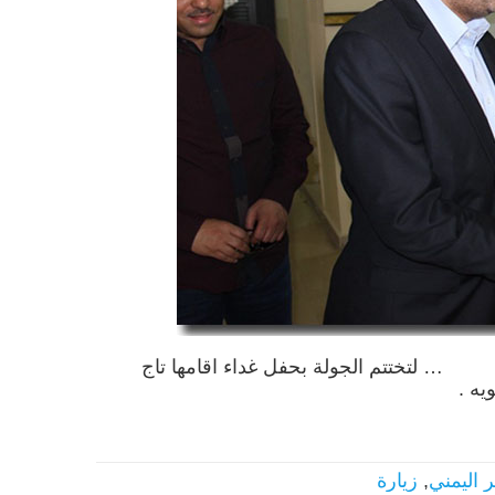
ل غداء اقامها تاج
يه .
 اليمني
,
زيارة