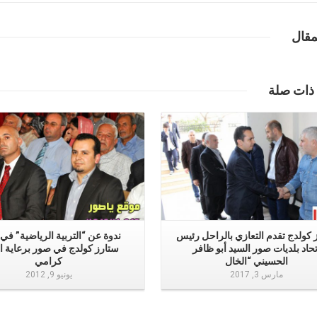
مقال
إقرأ المزيد
إقرأ المزيد
 ذات صلة
 كولدج تقدم التعازي بالراحل رئيس
ندوة عن “التربية الرياضية” في ث
تحاد بلديات صور السيد أبو ظافر
ستارز كولدج في صور برعاية ال
الحسيني “الخال
كرامي
مارس 3, 2017
يونيو 9, 2012