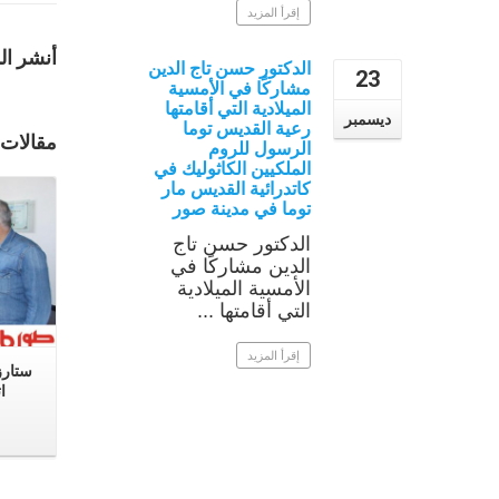
إقرأ المزيد
أنشر ال
الدكتور حسن تاج الدين
23
مشاركًا في الأمسية
الميلادية التي أقامتها
ديسمبر
رعية القديس توما
إقرأ المزيد
مقالات
الرسول للروم
الملكيين الكاثوليك في
كاتدرائية القديس مار
توما في مدينة صور
الدكتور حسن تاج
الدين مشاركًا في
الأمسية الميلادية
التي أقامتها ...
إقرأ المزيد
ت بعيد المعلم
Sourlb تختتم دورتها الرياضة بمهرجان
ستارز
حاشد
ا
يوليو 27, 2014